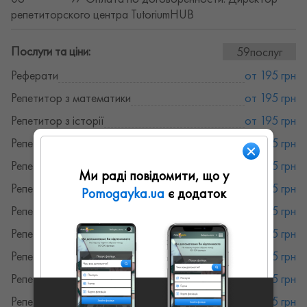
репетиторского центра TutoriumHUB
Послуги та ціни:
59послуг
Реферати
от 195 грн
Репетитор з математики
от 195 грн
Репетитор з історії
от 195 грн
Репетитор з інформатики
от 195 грн
Репетитор по геометрії
от 195 грн
Ми раді повідомити, що у
Репетитор з географії
от 195 грн
Pomogayka.ua
є додаток
Репетитор з вищої математики
от 195 грн
Репетитор з біології
от 195 грн
Репетитор з алгебри
от 195 грн
Репетитор німецької мови
от 195 грн
Репетитор італійської мови
от 195 грн