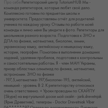
Про себе:
Репетиторский центр TutoriumHUB Мы -
команда репетиторов, которые любят своё дело.
Комплексно готовим по предметам школы и
университета. Предоставляем отчёт для родителей
ученика по каждому уроку. Отзывы по работе моей
команды и лично меня Вы увидите в фото. Репетиторы для
школьников разного возраста. Подготовка к ЗНО и
ДПА по физике, математике, биологии, химии,
украинскому языку, английскому и немецкому языку,
истории, географии. Помогаем в выполнении домашних
заданий, удалении пробелов, подготовке к контрольным
и самостоятельным работам. Я - член МАН Украины,
призер областных олимпиад по физике, математике,
астрономии. ЗНО по физике
-197,5,математике-197,биологии-195, английский,
немецкий - уровень B 2. К репетиторству относимся
очень ответственно. + Уроки проводим по СКАЙПУ
(Skype) на виртуальной доске мой скайп - jarik.drevetnjak
(Ярик Древетняк), телеграм - Doctor Drevetniak Viber
06******97 Оплата по договоренности. Директор