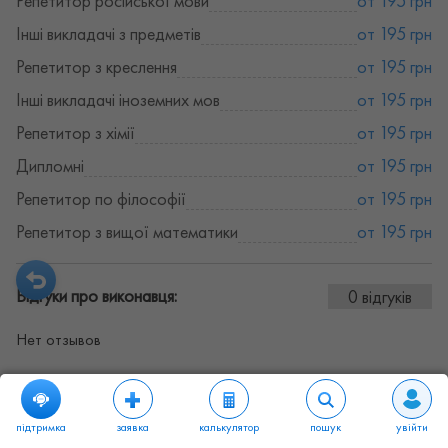
Репетитор російської мови
от 195 грн
Інші викладачі з предметів
от 195 грн
Репетитор з креслення
от 195 грн
Інші викладачі іноземних мов
от 195 грн
Репетитор з хімії
от 195 грн
Дипломні
от 195 грн
Репетитор по філософії
от 195 грн
Репетитор з вищої математики
от 195 грн
Відгуки про виконавця:
0 відгуків
Нет отзывов
підтримка
заявка
калькулятор
пошук
увійти