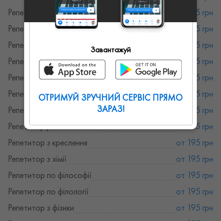
Репетитор іспанської мови
от 195 грн
Репетитор англійської мови
от 195 грн
Репетитор по початковій школі
от 195 грн
Завантажуй
Репетитор з підготовки до школи
от 195 грн
Репетитор з правознавства
от 195 грн
Репетитор французької мови
от 195 грн
ОТРИМУЙ ЗРУЧНИЙ СЕРВІС ПРЯМО
ЗАРАЗ!
Репетитор української мови
от 195 грн
Репетитор російської мови
от 195 грн
Репетитор з креслення
от 195 грн
Репетитор з хімії
от 195 грн
Репетитор по філософії
от 195 грн
Репетитор по філології
от 195 грн
Репетитор з фізики
от 195 грн