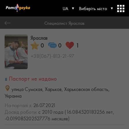
UA
Виберіть місто
Специалист Яраслав
Яраслав
0
0
1
+38(067)-813-21-97
Паспорт не надано
улица Сумская, Харьков, Харьковская область,
Украина
На порталі з:
26.07.2021
Досвід роботи:
с 2010 года (16.084520183256 лет,
-0.019085202527776 месяцев)