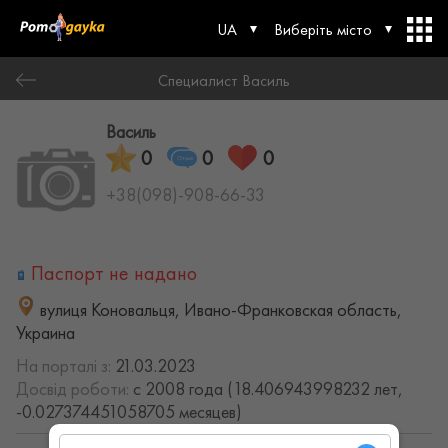
UA
Виберіть місто
Специалист Василь
Василь
0
0
0
+38(098)-908-66-33
Паспорт не надано
вулиця Коновальця, Ивано-Франковская область,
Украина
На порталі з:
21.03.2023
Досвід роботи:
с 2008 года (18.406943998232 лет,
-0.027374451058705 месяцев)