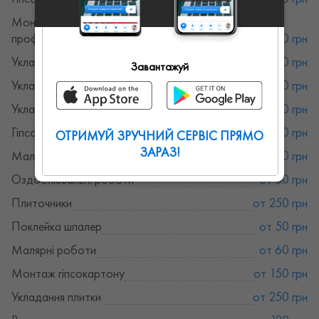
Монтаж гіпсокартону (на
профіль)
от 150 грн
Укладання ковроліну
от 700 грн
Завантажуй
Укладання ламінату з підкладкою
от 150 грн
Укладання лінолеуму
от 70 грн
Гіпсокартон
от 150 грн
ОТРИМУЙ ЗРУЧНИЙ СЕРВІС ПРЯМО
ЗАРАЗ!
Малярні, штукатурні роботи
от 60 грн
Оздоблювальні роботи
от 60 грн
Плиточники
от 250 грн
Поклейка шпалер
от 50 грн
Малярні роботи
от 60 грн
Монтаж гіпсокартону
от 150 грн
Укладання плитки
от 250 грн