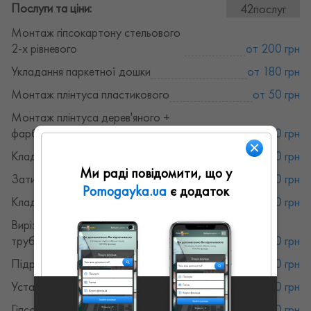
Послуги та ціни:
42послуг
Монтаж гіпсокартону стельового
2-х рівневого
от 200 грн
Укладання паркетної дошки
от 180 грн
Монтаж плінтуса пластикового
от 50 грн
Монтаж плінтуса дерев'яного +
фарбування
от 100 грн
Кладка плитки 10х10 см та менше
от 300 грн
Ми раді повідомити, що у
Затирка швів по плитці
от 50 грн
Pomogayka.ua
є додаток
Кладка мозаїки + затирка швів
от 300 грн
Вирізка отворів в плитці (розетки,
труби)
от 50 грн
Підрізка плитки під 45 градусів
от 50 грн
Установка пластикового куточка
от 30 грн
Гіпсокартонні конструкції
от 200 грн