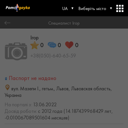
UA
Виберіть місто
Специалист Ігор
Ігор
0
0
0
+38(050)-640-65-59
Паспорт не надано
вул. Мазепи І., гетьм., Львов, Львовская область,
Украина
На порталі з:
13.06.2022
Досвід роботи:
с 2012 года (14.187439968429 лет,
-0.010067089501604 месяцев)