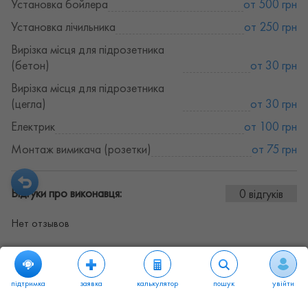
Установка бойлера
от 500 грн
Установка лічильника
от 250 грн
Вирізка місця для підрозетника
(бетон)
от 30 грн
Вирізка місця для підрозетника
(цегла)
от 30 грн
Електрик
от 100 грн
Монтаж вимикача (розетки)
от 75 грн
Відгуки про виконавця:
0 відгуків
Нет отзывов
підтримка
заявка
калькулятор
пошук
увійти