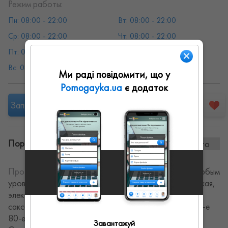
Режим работы:
Пн: 08:00 - 22:00
Вт: 08:00 - 22:00
Ср: 08:00 - 22:00
Чт: 08:00 - 22:00
Пт: 08:00 - 22:00
Сб: 08:00 - 22:00
Вс: 08:00 - 22:00
Ми раді повідомити, що у
Pomogayka.ua
є додаток
Запропонувати роботу
Портфоліо винаних робіт:
0 фото
Про себе:
Уроки ВОКАЛА. Для детей и взрослых с любым
уровнем подготовки. Уроки игры на гитаре акустическая,
электро, баз. Клавишные инструменты. Уроки игры на
саксофоне для начинающих. Кавер Группа в стиле 50-е
80-е Рок Н Ролл, Блюз, Ритм-энд-блюз, Джаз. на
Завантажуй