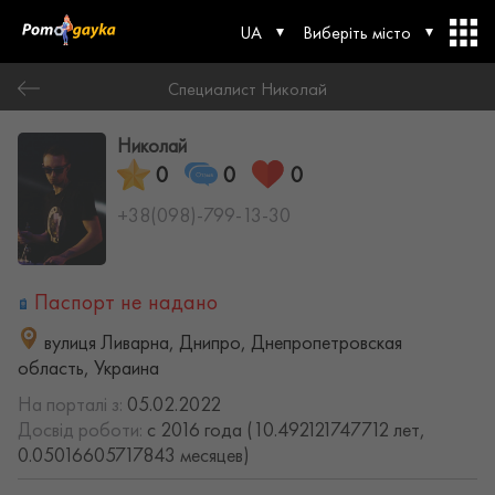
UA
Виберіть місто
Специалист Николай
Николай
0
0
0
+38(098)-799-13-30
Паспорт не надано
вулиця Ливарна, Днипро, Днепропетровская
область, Украина
На порталі з:
05.02.2022
Досвід роботи:
с 2016 года (10.492121747712 лет,
0.05016605717843 месяцев)