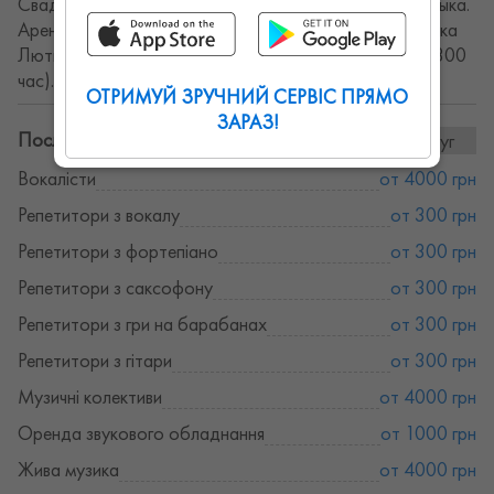
Свадьбу корпоратив день рождения и т.д. Живая музыка.
Аренда звукового оборудования. Репетиционная Точка
Лютнева вулиця, 10 (час 150 ) Студия звукозаписи (300
час).
ОТРИМУЙ ЗРУЧНИЙ СЕРВІС ПРЯМО
ЗАРАЗ!
Послуги та ціни:
10послуг
Вокалісти
от 4000 грн
Репетитори з вокалу
от 300 грн
Репетитори з фортепіано
от 300 грн
Репетитори з саксофону
от 300 грн
Репетитори з гри на барабанах
от 300 грн
Репетитори з гітари
от 300 грн
Музичні колективи
от 4000 грн
Оренда звукового обладнання
от 1000 грн
Жива музика
от 4000 грн