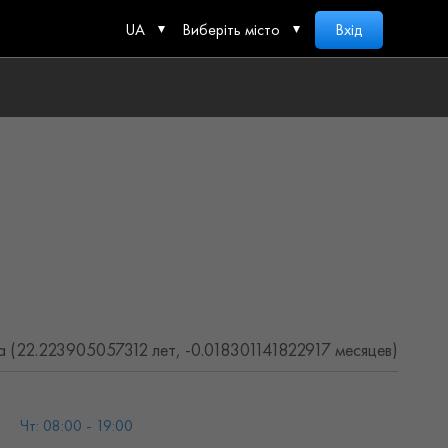
UA
Виберіть місто
Вхід
 (22.223905057312 лет, -0.018301141822917 месяцев)
Чт: 08:00 - 19:00