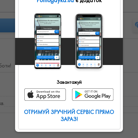
Pomogayka.ua
є додаток
Вс: выходной
аботи!
Завантажуй
в.
ОТРИМУЙ ЗРУЧНИЙ СЕРВІС ПРЯМО
ЗАРАЗ!