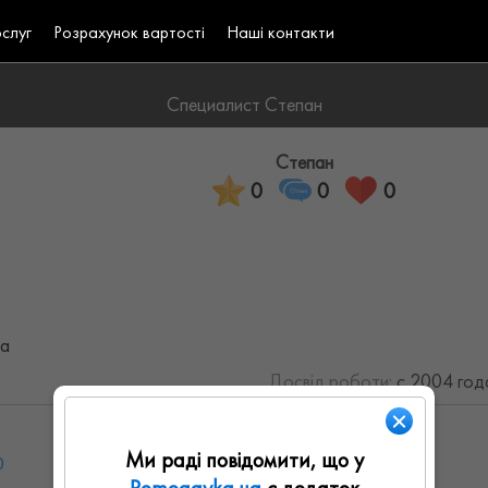
ослуг
Розрахунок вартості
Наші контакти
Специалист Степан
Степан
0
0
0
на
Досвід роботи:
с 2004 года
Ми раді повідомити, що у
0
Ср: 08:00 - 19:00