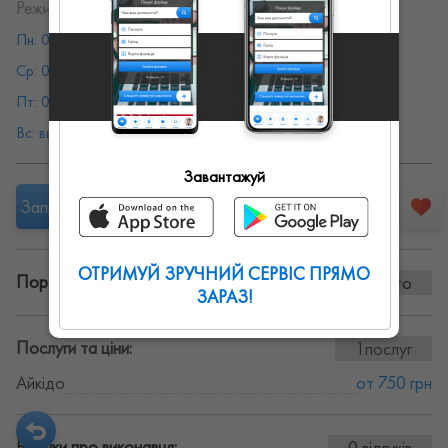
Режим работы:
Пн: 08:00 - 19:00
Вт: 08:00 - 19:00
Ср: 08:00 - 19:00
Чт: 08:00 - 19:00
Пт: 08:00 - 19:00
Сб: 08:00 - 19:00
Вс: выходной
Завантажуй
Запропонувати роботу
ОТРИМУЙ ЗРУЧНИЙ СЕРВІС ПРЯМО
Портфоліо винаних робіт:
0 фото
ЗАРАЗ!
Послуги та ціни:
1послуг
Айкідо
от 750 грн
Відгуки про виконавця:
0 відгуків