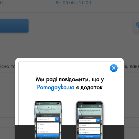
00
Вс: 08:00 - 20:00
кісно та швидко ремонт "під ключ", внутрішнє оздоблення, ла
Ми раді повідомити, що у
Pomogayka.ua
є додаток