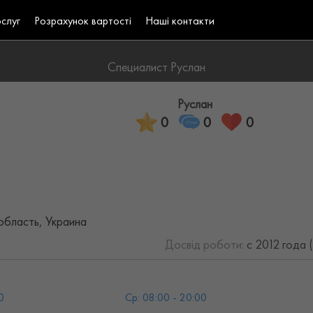
ослуг
Розрахунок вартості
Наші контакти
Специалист Руслан
Руслан
0
0
0
область, Украина
Досвід роботи:
с 2012 года 
0
Ср: 08:00 - 20:00