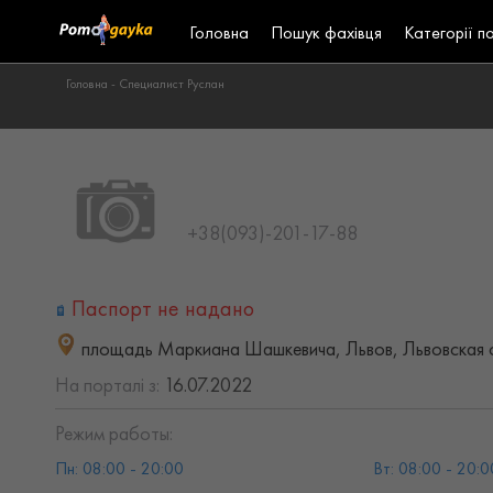
Головна
Пошук фахівця
Категорії п
Головна -
Специалист Руслан
+38(093)-201-17-88
Паспорт не надано
площадь Маркиана Шашкевича, Львов, Львовская 
На порталі з:
16.07.2022
Режим работы:
Пн: 08:00 - 20:00
Вт: 08:00 - 20:0