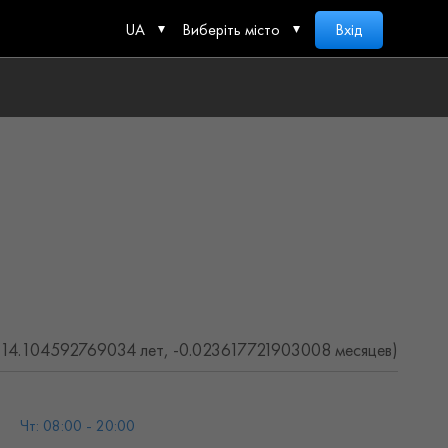
UA
Виберіть місто
Вхід
(14.104592769034 лет, -0.023617721903008 месяцев)
Чт: 08:00 - 20:00