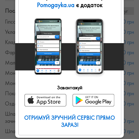
Pomogayka.ua
є додаток
Послуги та ціни:
27послуг
Гіпсокартон
от 160 грн
Укладання плитки
от 350 грн
Кладка плитки 10х10 см та менше
от 400 грн
Фарбування стелі
от 80 грн
Малярні роботи
от 80 грн
Монтаж гіпсокартону
от 160 грн
Монтаж вагонки
от 120 грн
Завантажуй
Поклейка шпалер
от 120 грн
Оздоблювальні роботи
от 80 грн
Шпаклівка під фарбування +
ОТРИМУЙ ЗРУЧНИЙ СЕРВІС ПРЯМО
зачистка (стеля)
от 180 грн
ЗАРАЗ!
Шпаклівка стартова
от 120 грн