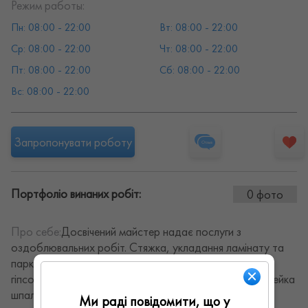
Режим работы:
Пн: 08:00 - 22:00
Вт: 08:00 - 22:00
Ср: 08:00 - 22:00
Чт: 08:00 - 22:00
Пт: 08:00 - 22:00
Сб: 08:00 - 22:00
Вс: 08:00 - 22:00
Запропонувати роботу
Портфоліо винаних робіт:
0 фото
Про себе:
Досвічений майстер надає послуги з
оздоблювальних робіт. Стяжка, укладання ламінату та
паркету, штукатурка звичайна та декоративна,
гіпсокартонні конструкції будь-якої складності, поклейка
шпалер, укладання плитки, мозаїки.
Ми раді повідомити, що у