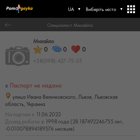
UA
Виберіть місто
Специалист Михайло
Михайло
0
0
0
+38(098)-427-75-55
Паспорт не надано
улица Ивана Величковского, Львов, Львовская
область, Украина
На порталі з:
11.06.2022
Досвід роботи:
с 1998 года (28.187492246755 лет,
-0.010078894189576 месяцев)