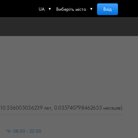
UA
Виберіть місто
Вхід
(10.556005036239 лет, 0.035740798462655 месяцев)
Чт: 08:00 - 22:00