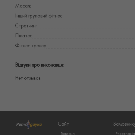
Масаж
Інший груповий фітнес
Стретчинг
Пілатес
Фітнес тренер
Відгуки про виконавця:
Нет отзывов
Сайт
Замовник
Головна
Реєстраці