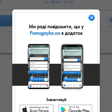
00
Вс: 08:00 - 22:00
Ми раді повідомити, що у
Pomogayka.ua
є додаток
нальних занять. Заняття з тренером. Групові заняття. Послуг
Завантажуй