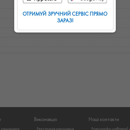
ОТРИМУЙ ЗРУЧНИЙ СЕРВІС ПРЯМО
ЗАРАЗ!
у
Виконавцю
Наші контакти
я замовника
Реєстрація виконавця
Pomogayka.ua@gmail.