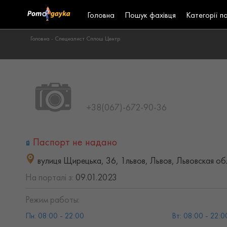
Головна
Пошук фахівця
Категорії п
Головна -
Специалист Сплош Центр
+38(067)-672-90-36
Паспорт не надано
вулиця Щирецька, 36, 1львов, Львов, Львовская об
На порталі з:
09.01.2023
Режим работы:
Пн: 08:00 - 22:00
Вт: 08:00 - 22:0