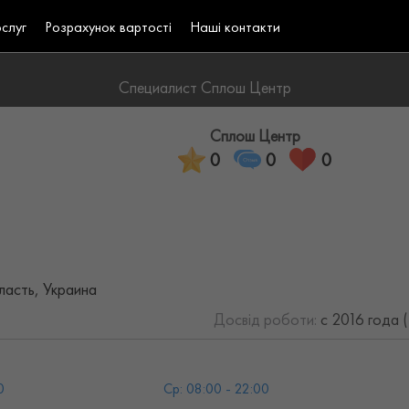
ослуг
Розрахунок вартості
Наші контакти
Специалист Сплош Центр
Сплош Центр
0
0
0
ласть, Украина
Досвід роботи:
с 2016 года 
0
Ср: 08:00 - 22:00