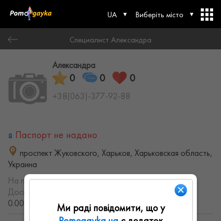
UA
Виберіть місто
Специалист Александра
Александра
0
0
0
+38(063)-377-92-88
Паспорт не надано
проспект Жуковского, Харьков, Харьковская область,
Украина
На порталі з:
12.08.2021
Досвід роботи:
с 2021 года (4.9934218501027 лет,
0.00148538886571 месяцев)
Ми раді повідомити, що у
Pomogayka.ua
є додаток