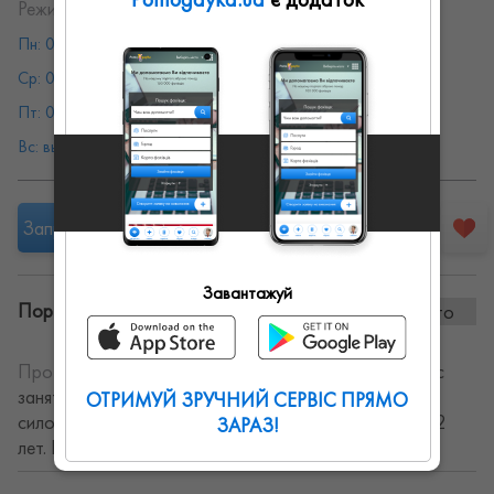
Режим работы:
Пн: 08:00 - 19:00
Вт: 08:00 - 19:00
Ср: 08:00 - 19:00
Чт: 08:00 - 19:00
Пт: 08:00 - 19:00
Сб: 08:00 - 19:00
Вс: выходной
Запропонувати роботу
Завантажуй
Портфоліо винаних робіт:
0 фото
Про себе:
Предоставляю услуги личного тренера, час
занятий 100 грн. Веду групповые занятия: пилатес,
ОТРИМУЙ ЗРУЧНИЙ СЕРВІС ПРЯМО
силовые тренировки, стретчинг. Опыт работы более 2
ЗАРАЗ!
лет. Приведу ваше тело в тонус!