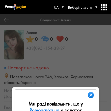
UA
Виберіть місто
Специалист Алина
Алина
0
0
0
+38(095)-154-38-27
Паспорт не надано
Полтавское шоссе 246, Харьков, Харьковская
область, Украина
На порталі з:
20.07.2021
Досвід роботи:
не указанно
Ми раді повідомити, що у
Режим работы:
Pomogayka.ua
є додаток