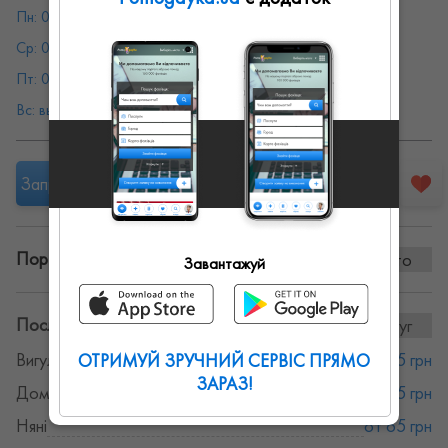
Пн: 08:00 - 19:00
Вт: 08:00 - 19:00
Ср: 08:00 - 19:00
Чт: 08:00 - 19:00
Пт: 08:00 - 19:00
Сб: 08:00 - 19:00
Вс: выходной
Запропонувати роботу
Портфоліо винаних робіт:
0 фото
Завантажуй
Послуги та ціни:
7послуг
Вигул собак
от 65 грн
ОТРИМУЙ ЗРУЧНИЙ СЕРВІС ПРЯМО
ЗАРАЗ!
Домробітниці
от 65 грн
Няні
от 65 грн