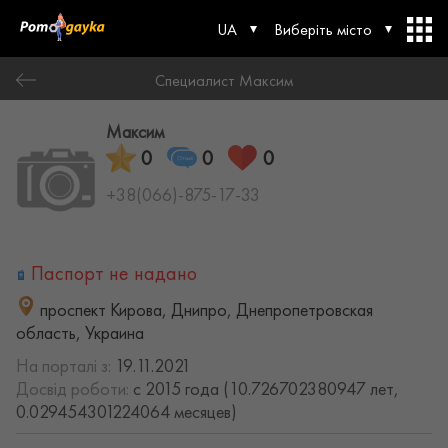
UA
Виберіть місто
Специалист Максим
Максим
0
0
0
+38(066)-875-17-33
Паспорт не надано
проспект Кирова, Днипро, Днепропетровская
область, Украина
На порталі з:
19.11.2021
Досвід роботи:
с 2015 года (10.726702380947 лет,
0.029454301224064 месяцев)