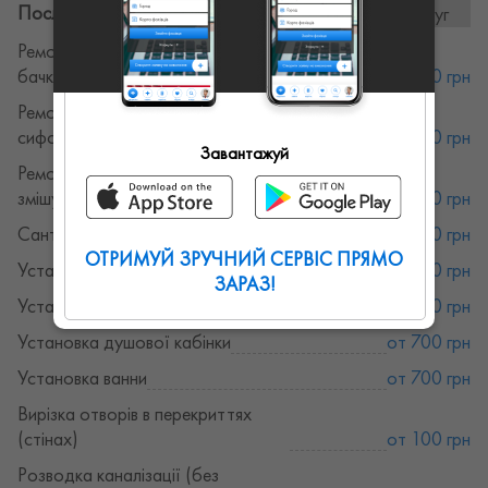
Послуги та ціни:
17послуг
Ремонт сантехніки. Ремонт зливних
бачків
от 300 грн
Ремонт сантехніки. Ремонт крану,
сифону, змішувача
от 300 грн
Завантажуй
Ремонт сантехніки. Заміна крану,
змішувача
от 300 грн
Сантехнік
от 200 грн
ОТРИМУЙ ЗРУЧНИЙ СЕРВІС ПРЯМО
Установка біде
от 500 грн
ЗАРАЗ!
Установка унітазу
от 500 грн
Установка душової кабінки
от 700 грн
Установка ванни
от 700 грн
Вирізка отворів в перекриттях
(стінах)
от 100 грн
Розводка каналізації (без