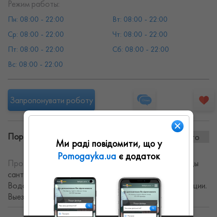
Режим работы:
Пн: 08:00 - 22:00
Вт: 08:00 - 22:00
Ср: 08:00 - 22:00
Чт: 08:00 - 22:00
Пт: 08:00 - 22:00
Сб: 08:00 - 22:00
Вс: 08:00 - 22:00
Запропонувати роботу
Портфоліо винаних робіт:
0 фото
Ми раді повідомити, що у
Pomogayka.ua
є додаток
Про себе:
Сантехник / услуги сантехника. Любые виды
сантехнических работ и все что связано с водой!
Водоочистка. Автоматический полив. Насосные станции.
Выезд платный, диагностика бесплатно.