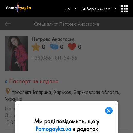
UA
Виберіть місто
Специалист Петрова Анастасия
Петрова Анастасия
0
0
0
+38(066)-811-54-66
Паспорт не надано
проспект Гагарина, Харьков, Харьковская область,
Украина
На порталі з:
10.07.2021
Досвід роботи:
с 2019 года (7.1771881783999 лет,
Ми раді повідомити, що у
-0.0077521691723632 месяцев)
Pomogayka.ua
є додаток