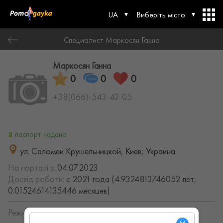
UA
Виберіть місто
Специалист Маркосян Ганна
Маркосян Ганна
0
0
0
+38(066)-543-42-05
паспорт надано
ул. Саломеи Крушельницкой, Киев, Украина
На порталі з:
04.07.2023
Досвід роботи:
с 2021 года (4.9324813746052 лет,
0.01524614135446 месяцев)
Режим работы: