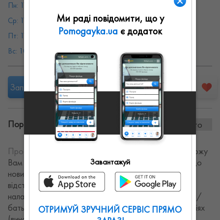
Пн: 11:00 - 20:00
Вт: 11:00 - 20:00
Ми раді повідомити, що у
Ср: 11:00 - 20:00
Чт: 11:00 - 20:00
Pomogayka.ua
є додаток
Пт: 11:00 - 20:00
Сб: 10:00 - 20:00
Вс: 10:00 - 20:00
Запропонувати роботу
Портфоліо винаних робіт:
0 фото
Про себе:
Я психолог-консультант. З радістю допоможу
Вам у таких питаннях: - адаптація в новій країні або до
Завантажуй
нових змін - складнощі у побудові відносин - вміння
відстоювати свої межі - підвищити самооцінку -
налагодити стосунки з коханою людиною та рідними/
батьками - розібратися у складних почуттях та емоціях
ОТРИМУЙ ЗРУЧНИЙ СЕРВІС ПРЯМО
(вина, образа, агресія, страх, агресія) - навчитись