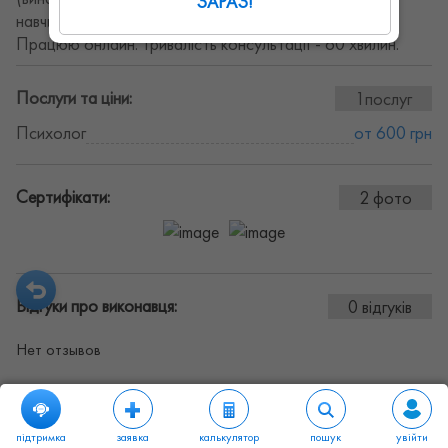
ЗАРАЗ!
навчикам відстоювання кордонів та інших питаннях.
Працюю онлайн. Тривалість консультації - 60 хвилин.
Послуги та ціни:
1послуг
Психолог
от 600 грн
Сертифікати:
2 фото
Відгуки про виконавця:
0 відгуків
Нет отзывов
підтримка
заявка
калькулятор
пошук
увійти