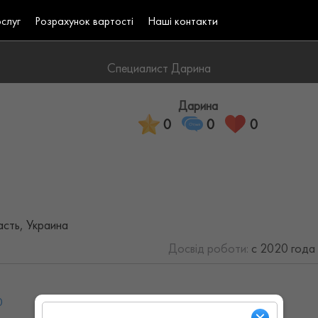
ослуг
Розрахунок вартості
Наші контакти
Специалист Дарина
Дарина
0
0
0
асть, Украина
Досвід роботи:
с 2020 года 
0
Ср: 08:00 - 19:00