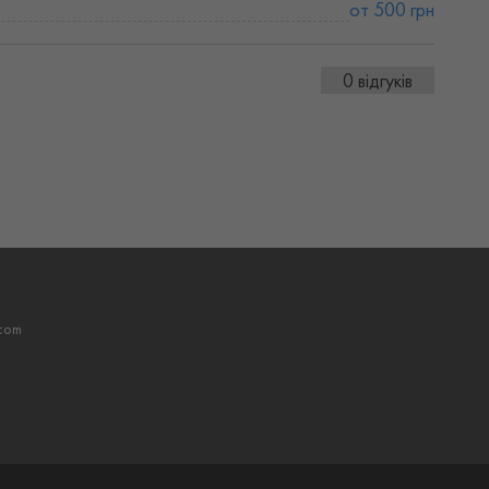
от 500 грн
0 відгуків
com