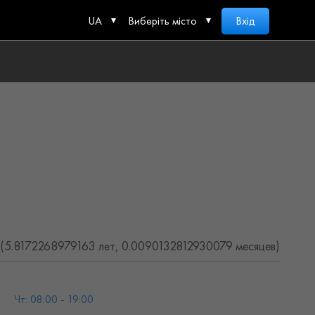
UA
Виберіть місто
Вхід
(5.8172268979163 лет, 0.0090132812930079 месяцев)
Чт: 08:00 - 19:00