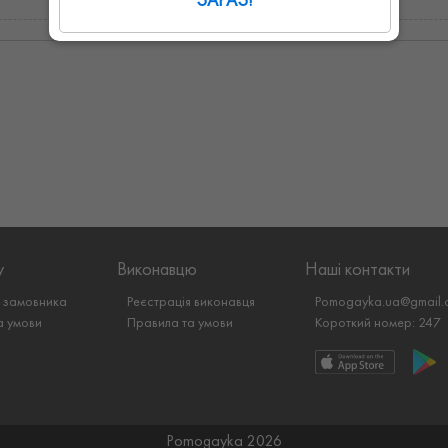
у
Виконавцю
Наші контакти
я замовника
Реєстрація виконавця
Pomogayka.ua@gmail.
а умови
Правила та умови
Короткий номер: 247
Pomogayka
2026