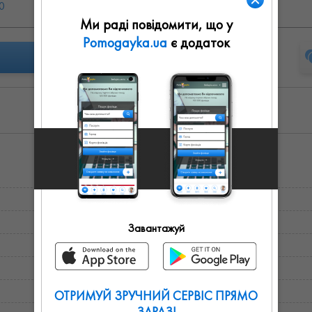
0
Вс: выходной
Ми раді повідомити, що у
Pomogayka.ua
є додаток
Завантажуй
ОТРИМУЙ ЗРУЧНИЙ СЕРВІС ПРЯМО
ЗАРАЗ!