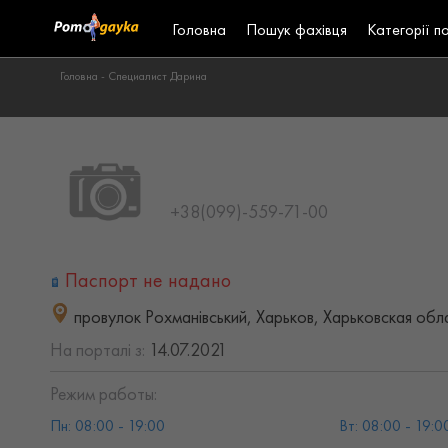
Головна
Пошук фахівця
Категорії п
Головна -
Специалист Дарина
+38(099)-559-71-00
Паспорт не надано
провулок Рохманівський, Харьков, Харьковская обл
На порталі з:
14.07.2021
Режим работы:
Пн: 08:00 - 19:00
Вт: 08:00 - 19:0