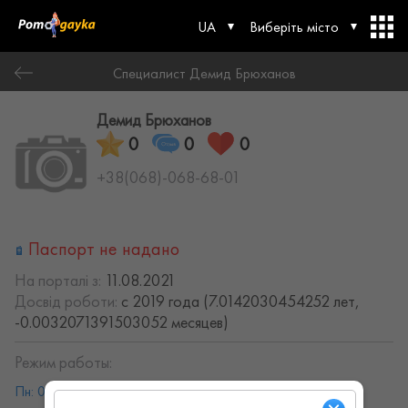
UA
Виберіть місто
Специалист Демид Брюханов
Демид Брюханов
0
0
0
+38(068)-068-68-01
Паспорт не надано
На порталі з:
11.08.2021
Досвід роботи:
с 2019 года (7.0142030454252 лет,
-0.0032071391503052 месяцев)
Режим работы:
Пн: 08:00 - 19:00
Вт: 08:00 - 19:00