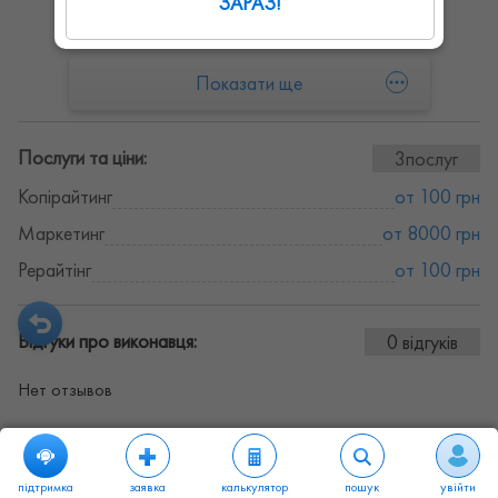
ЗАРАЗ!
Показати ще
Послуги та ціни:
3послуг
Копірайтинг
от 100 грн
Маркетинг
от 8000 грн
Рерайтінг
от 100 грн
Відгуки про виконавця:
0 відгуків
Нет отзывов
підтримка
заявка
калькулятор
пошук
увійти