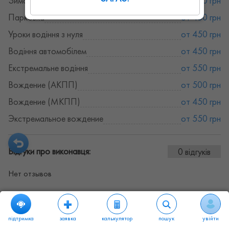
Зимове водіння
от 450 грн
Парковка
от 450 грн
Уроки водіння з нуля
от 450 грн
Водіння автомобілем
от 450 грн
Екстремальне водіння
от 550 грн
Вождение (АКПП)
от 500 грн
Вождение (МКПП)
от 450 грн
Экстремальное вождение
от 550 грн
Відгуки про виконавця:
0 відгуків
Нет отзывов
підтримка
заявка
калькулятор
пошук
увійти