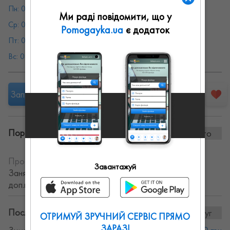
Пн: 08:00 - 19:00
Вт: 08:00 - 19:00
Ми раді повідомити, що у
Ср: 08:00 - 19:00
Чт: 08:00 - 19:00
Pomogayka.ua
є додаток
Пт: 08:00 - 19:00
Сб: 08:00 - 19:00
Вс: 08:00 - 19:00
Запропонувати роботу
Портфоліо винаних робіт:
0 фото
Про себе:
Уроки водіння! Послуги автоінструктора.
Завантажуй
Заняття проходять на власному (обладнаному
доп.педалямі) авто або на вашому авто.
Послуги та ціни:
8послуг
ОТРИМУЙ ЗРУЧНИЙ СЕРВІС ПРЯМО
ЗАРАЗ!