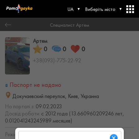
UA
Виберіть місто
Специалист Артем
Артем
0
0
0
+38(093)-775-22-92
Паспорт не надано
Докучаевский переулок, Киев, Украина
На порталі з:
09.02.2023
Досвід роботи:
с 2012 года (13.660960209246 лет,
0.012041243245989 месяцев)
Режим работы: