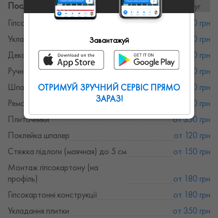
Послуги та ціни:
17послуг
Гіпсокартон
от 180 грн
Укладання плитки
от 350 грн
Завантажуй
Декоративна штукатурка
от 150 грн
Ручна штукатурка
от 150 грн
Шпаклівка стін
от 200 грн
ОТРИМУЙ ЗРУЧНИЙ СЕРВІС ПРЯМО
ЗАРАЗ!
Ремонт під ключ
от 350 грн
Плиточники
от 350 грн
Поклейка шпалер
от 120 грн
Стяжка підлоги (маячная) до 5 см
от 150 грн
Монтаж гіпсокартону (на
профіль)
от 180 грн
Гіпсокартонні конструкції
от 180 грн
Укладання плитки
от 350 грн