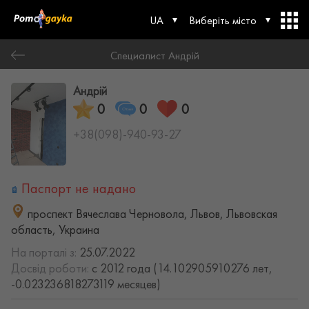
UA
Виберіть місто
Специалист Андрій
Андрій
0
0
0
+38(098)-940-93-27
Паспорт не надано
проспект Вячеслава Черновола, Львов, Львовская
область, Украина
На порталі з:
25.07.2022
Досвід роботи:
с 2012 года (14.102905910276 лет,
-0.023236818273119 месяцев)