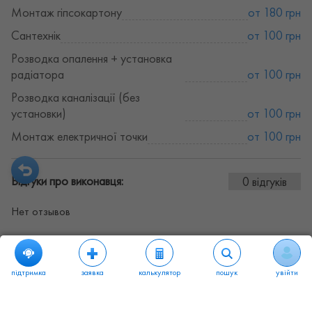
Монтаж гіпсокартону
от 180 грн
Сантехнік
от 100 грн
Розводка опалення + установка
радіатора
от 100 грн
Розводка каналізації (без
установки)
от 100 грн
Монтаж електричної точки
от 100 грн
Відгуки про виконавця:
0 відгуків
Нет отзывов
підтримка
заявка
калькулятор
пошук
увійти