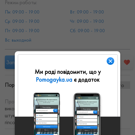
Режим работы:
Пн: 09:00 - 19:00
Вт: 09:00 - 19:00
Ср: 09:00 - 19:00
Чт: 09:00 - 19:00
Пт: 09:00 - 19:00
Сб: 09:00 - 19:00
Вс: выходной
Запропонувати роботу
Ми раді повідомити, що у
Pomogayka.ua
є додаток
Портфоліо винаних робіт:
0 фото
Про себе:
Ремонт "під ключ" швидко та якісно. Також
виконуємо окремі замовлення з укладання плитки,
штукатурки, шпаклівки, фарбування, монтажу
гіпсокатрону, сантехніки, електрики.