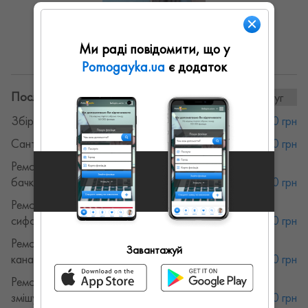
Ми раді повідомити, що у
Показати ще
Pomogayka.ua
є додаток
Послуги та ціни:
28послуг
Збірка меблів
от 400 грн
Сантехнік
от 300 грн
Ремонт сантехніки. Ремонт зливних
бачків
от 400 грн
Ремонт сантехніки. Ремонт крану,
сифону, змішувача
от 300 грн
Ремонт сантехніки. Прочищення
Завантажуй
каналізації
от 750 грн
Ремонт сантехніки. Заміна крану,
змішувача
от 350 грн