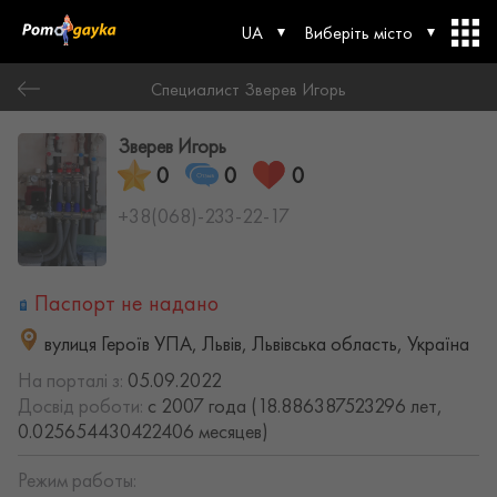
UA
Виберіть місто
Специалист Зверев Игорь
Зверев Игорь
0
0
0
+38(068)-233-22-17
Паспорт не надано
вулиця Героїв УПА, Львів, Львівська область, Україна
На порталі з:
05.09.2022
Досвід роботи:
с 2007 года (18.886387523296 лет,
0.025654430422406 месяцев)
Режим работы: