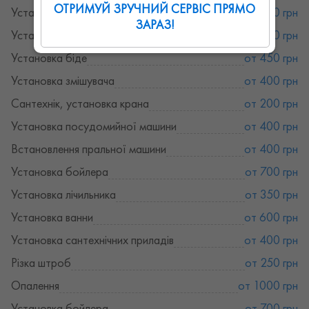
ОТРИМУЙ ЗРУЧНИЙ СЕРВІС ПРЯМО
Установка душової кабінки
от 1500 грн
ЗАРАЗ!
Установка унітазу
от 500 грн
Установка біде
от 450 грн
Установка змішувача
от 400 грн
Сантехнік, установка крана
от 200 грн
Установка посудомийної машини
от 400 грн
Встановлення пральної машини
от 400 грн
Установка бойлера
от 700 грн
Установка лічильника
от 350 грн
Установка ванни
от 600 грн
Установка сантехнічних приладів
от 400 грн
Різка штроб
от 250 грн
Опалення
от 1000 грн
Установка бойлера
от 700 грн