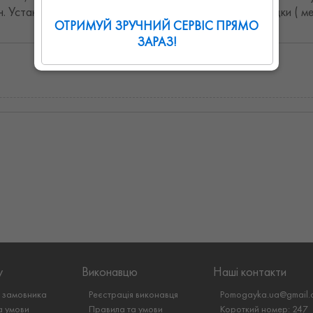
н. Установка памятника от 1300 грн. Изготовляем оградки ( м
ОТРИМУЙ ЗРУЧНИЙ СЕРВІС ПРЯМО
ЗАРАЗ!
у
Виконавцю
Наші контакти
я замовника
Реєстрація виконавця
Pomogayka.ua@gmail.
а умови
Правила та умови
Короткий номер: 247