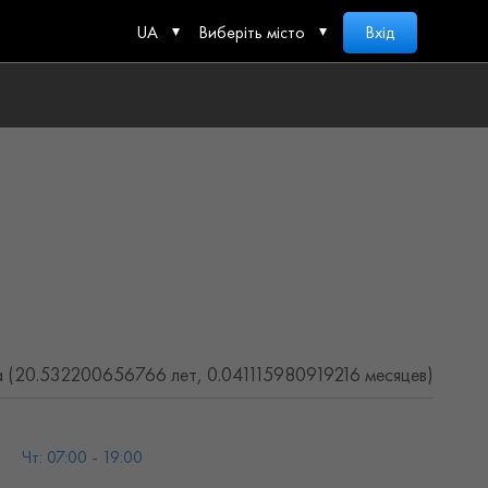
UA
Виберіть місто
Вхід
 (20.532200656766 лет, 0.041115980919216 месяцев)
Чт: 07:00 - 19:00