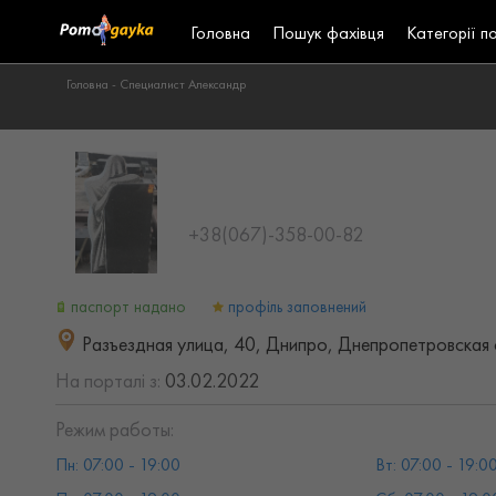
Головна
Пошук фахівця
Категорії п
Головна -
Специалист Александр
+38(067)-358-00-82
паспорт надано
профіль заповнений
Разъездная улица, 40, Днипро, Днепропетровская 
На порталі з:
03.02.2022
Режим работы:
Пн: 07:00 - 19:00
Вт: 07:00 - 19:0