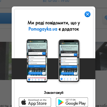
0
Вс: 07:00 - 19:00
Ми раді повідомити, що у
Pomogayka.ua
є додаток
Показати ще
Завантажуй
есты, вся различная атрибутика, также предоставляем автобу