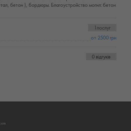
етал, бетон ), бордюры. Благоустройство могил: бетон
1послуг
от 2500 грн
0 відгуків
com