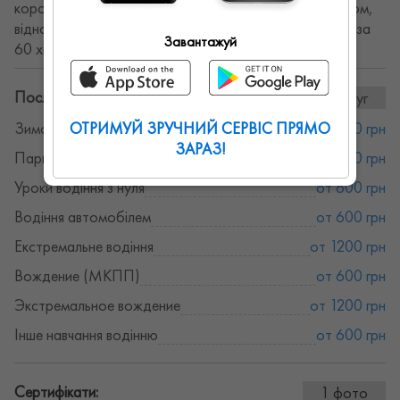
коробка передач. Навчу всьому, впевненість за кермом,
відновлення втрачених навичок. Вартість 650 гривень за
Завантажуй
60 хв.
Послуги та ціни:
8послуг
ОТРИМУЙ ЗРУЧНИЙ СЕРВІС ПРЯМО
Зимове водіння
от 600 грн
ЗАРАЗ!
Парковка
от 600 грн
Уроки водіння з нуля
от 600 грн
Водіння автомобілем
от 600 грн
Екстремальне водіння
от 1200 грн
Вождение (МКПП)
от 600 грн
Экстремальное вождение
от 1200 грн
Інше навчання водінню
от 600 грн
Сертифікати:
1 фото