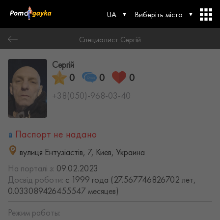
UA
Виберіть місто
Специалист Сергій
Сергій
0
0
0
+38(050)-968-03-40
Паспорт не надано
вулиця Ентузіастів, 7, Киев, Украина
На порталі з:
09.02.2023
Досвід роботи:
с 1999 года (27.567746826702 лет,
0.033089426455547 месяцев)
Режим работы: