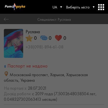
UA
Виберіть місто
Специалист Руслана
Руслана
0
0
0
+38(098)-894-61-08
Паспорт не надано
Московский проспект, Харьков, Харьковская
область, Украина
На порталі з:
28.07.2021
Досвід роботи:
с 2019 года (7.5002648058504 лет,
0.048327302063413 месяцев)