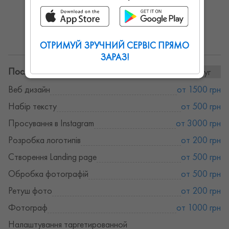
ОТРИМУЙ ЗРУЧНИЙ СЕРВІС ПРЯМО
ЗАРАЗ!
Послуги та ціни:
9послуг
Веб дизайн
от 1500 грн
Набір тексту
от 500 грн
Просування в Instagram
от 3000 грн
Розробка логотипів
от 200 грн
Створення Landing page
от 500 грн
Обробка фотографій
от 500 грн
Ретуш фото
от 200 грн
Фотограф
от 1000 грн
Налаштування таргетированной