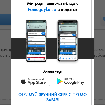
0
Вс: выходной
Ми раді повідомити, що у
Pomogayka.ua
є додаток
ике для учеников 1-9 классов, дополнительно возможны заня
ость занятий, индивидуальный подход, порядочность, любов
Завантажуй
ОТРИМУЙ ЗРУЧНИЙ СЕРВІС ПРЯМО
ЗАРАЗ!