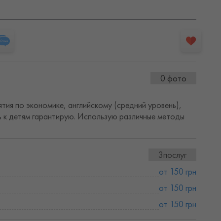
0 фото
тия по экономике, английскому (средний уровень),
ь к детям гарантирую. Использую различные методы
3послуг
от 150 грн
от 150 грн
от 150 грн