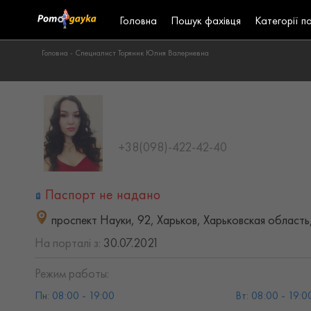
Головна
Пошук фахівця
Категорії п
Головна -
Специалист Торяник Юлия Валериевна
+38(098)-422-42-40
Паспорт не надано
проспект Науки, 92, Харьков, Харьковская область
На порталі з:
30.07.2021
Режим работы:
Пн: 08:00 - 19:00
Вт: 08:00 - 19:0