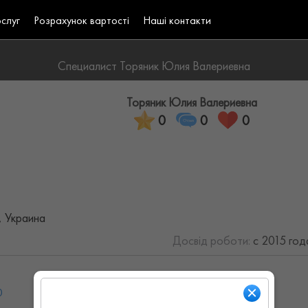
ослуг
Розрахунок вартості
Наші контакти
Специалист Торяник Юлия Валериевна
Торяник Юлия Валериевна
0
0
0
, Украина
Досвід роботи:
с 2015 год
0
Ср: 08:00 - 19:00