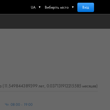
UA
Виберіть місто
Вхід
а (11.549844389399 лет, 0.037131912215585 месяцев)
Чт: 08:00 - 19:00