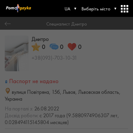
UA
Виберіть місто
Специалист Дмитро
Дмитро
0
0
0
+38(093)-703-10-31
Паспорт не надано
вулиця Повітряна, 15б, Львов, Львовская область,
Украина
На порталі з:
26.08.2022
Досвід роботи:
с 2017 года (9.5880974906307 лет,
0.028494115145804 месяцев)