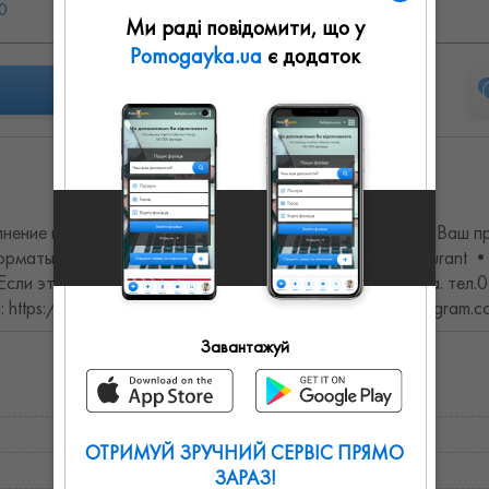
0
Вс: выходной
Ми раді повідомити, що у
Pomogayka.ua
є додаток
лнение и грамотный подбор репертуара. Мы добавим в Ваш пр
ты: • welcome • pre-party • lounge zone • restaurant • 
 Если это не большие залы, может быть своя аппаратура. тел.
 https://t.me/sheykomihail Instagramm: https://www.instagram
Завантажуй
ОТРИМУЙ ЗРУЧНИЙ СЕРВІС ПРЯМО
ЗАРАЗ!