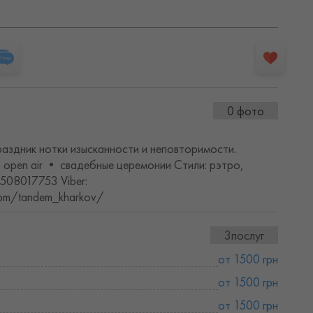
0 фото
аздник нотки изысканности и неповторимости.
open air • свадебные церемонии Стили: рэтро,
0508017753 Viber:
.com/tandem_kharkov/
3послуг
от 1500 грн
от 1500 грн
от 1500 грн