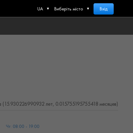
UA
Виберіть місто
Вхід
а (15.930226990932 лет, 0.015755195755418 месяцев)
Чт: 08:00 - 19:00