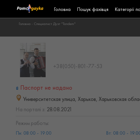
Головна
Пошук фахівця
Категорії п
Головна -
Специалист Дуэт "Tandem"
+38(050)-801-77-53
Паспорт не надано
Университетская улица, Харьков, Харьковская обла
На порталі з:
28.08.2021
Режим работы:
Пн: 08:00 - 19:00
Вт: 08:00 - 19:0