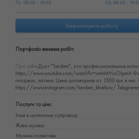
Пт: 08:00 - 19:00
Сб: 08:00 - 19:0
Запропонувати роботу
Портфоліо винаних робіт:
Про себе:
Дуэт "Tandem", это профессиональное испо
https://www.youtube.com/watch?v=vmhMHoOIpmA Форма
попджаз, латина. Цена договорная от 1500 грн. в час.
https://www.instagram.com/tandem_kharkov/ Telegramm:
Послуги та ціни:
Інше в музичному супроводі
Жива музика
Музичні колективи