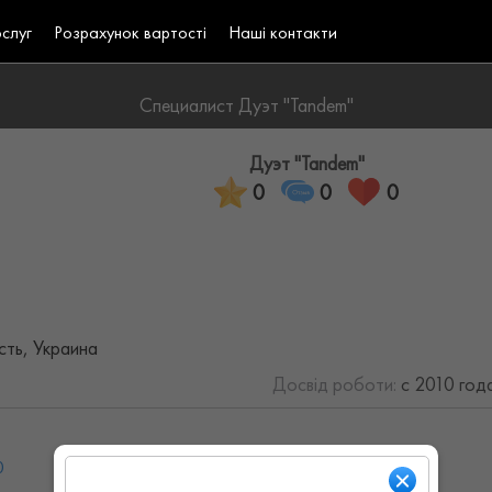
ослуг
Розрахунок вартості
Наші контакти
Специалист Дуэт "Tandem"
Дуэт "Tandem"
0
0
0
сть, Украина
Досвід роботи:
с 2010 год
0
Ср: 08:00 - 19:00