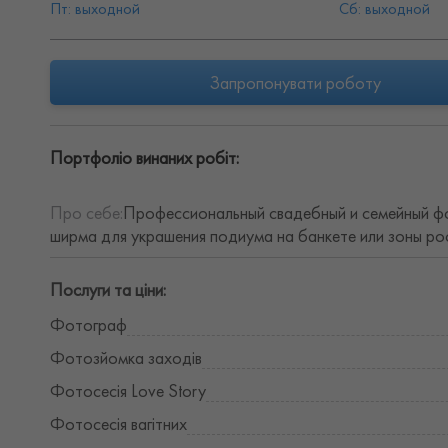
Пт: выходной
Сб: выходной
Запропонувати роботу
Портфоліо винаних робіт:
Про себе:
Профессиональный свадебный и семейный фо
ширма для украшения подиума на банкете или зоны росп
Послуги та ціни:
Фотограф
Фотозйомка заходів
Фотосесія Love Story
Фотосесія вагітних