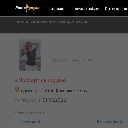
Головна
Пошук фахівця
Категорії п
Головна -
Специалист Наталья Валериевна Дудник
+38(097)-386-57-97
Паспорт не надано
проспект Петра Калнышевского
На порталі з:
01.02.2022
Режим работы:
Пн: выходной
Вт: выходной