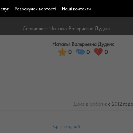
ослуг
Розрахунок вартості
Наші контакти
Специалист Наталья Валериевна Дудник
Наталья Валериевна Дудник
0
0
0
Досвід роботи:
с 2012 год
Ср: выходной