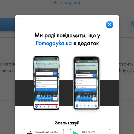
Вс: выходной
Ми раді повідомити, що у
Pomogayka.ua
є додаток
тограф с большим опытом съемки. Хорошее не может стоить д
иси на церемонии. Инстаграм @nataliia_dudnyk Сайт: https://
Завантажуй