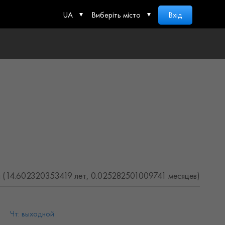
UA
Виберіть місто
Вхід
а (14.602320353419 лет, 0.025282501009741 месяцев)
Чт: выходной