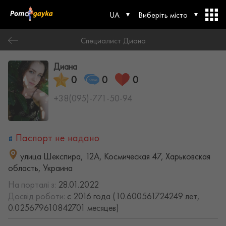
UA
Виберіть місто
Специалист Диана
Диана
0
0
0
+38(095)-771-50-94
Паспорт не надано
улица Шекспира, 12А, Космическая 47, Харьковская
область, Украина
На порталі з:
28.01.2022
Досвід роботи:
с 2016 года (10.600561724249 лет,
0.025679610842701 месяцев)