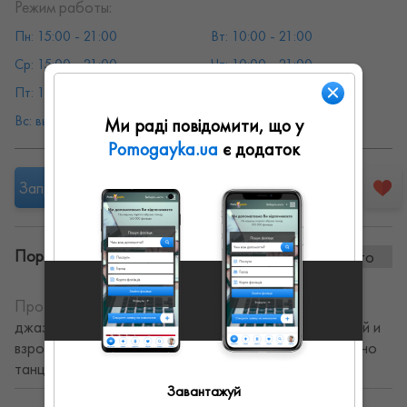
Режим работы:
Пн: 15:00 - 21:00
Вт: 10:00 - 21:00
Ср: 15:00 - 21:00
Чт: 10:00 - 21:00
Пт: 10:00 - 21:00
Сб: выходной
Вс: выходной
Ми раді повідомити, що у
Pomogayka.ua
є додаток
Запропонувати роботу
Портфоліо винаних робіт:
0 фото
Про себе:
Занятия по современной(контемп, модерн,
джаз-модерн) и класичесской хореографии для детей и
взрослых. Хотите научится красиво и профессионально
танцевать, тогда ждём у нас на занятиях!
Завантажуй