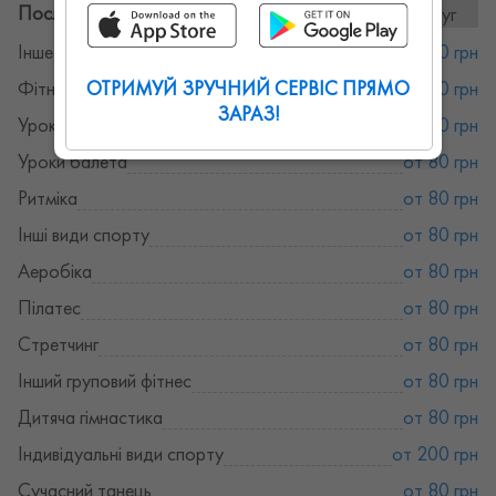
Послуги та ціни:
13послуг
Інше в хореографії
от 80 грн
ОТРИМУЙ ЗРУЧНИЙ СЕРВІС ПРЯМО
Фітнес тренер
от 200 грн
ЗАРАЗ!
Уроки стрип-пластики
от 80 грн
Уроки балета
от 80 грн
Ритміка
от 80 грн
Інші види спорту
от 80 грн
Аеробіка
от 80 грн
Пілатес
от 80 грн
Стретчинг
от 80 грн
Інший груповий фітнес
от 80 грн
Дитяча гімнастика
от 80 грн
Індивідуальні види спорту
от 200 грн
Сучасний танець
от 80 грн