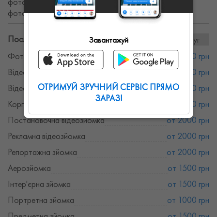
фотосессия, фотосессия вечеринок, тематическая
фотосессия, портретная съемка.
Послуги та ціни:
17послуг
Завантажуй
Фотограф
от 1000 грн
Відеозйомка новинних сюжетів
от 2000 грн
ОТРИМУЙ ЗРУЧНИЙ СЕРВІС ПРЯМО
Відеозйомка весілля
от 2000 грн
ЗАРАЗ!
Корпоративна зйомка
от 2000 грн
Постановочна відеозйомка
от 2000 грн
Рекламна відеозйомка
от 2000 грн
Репортажна зйомка
от 2000 грн
Аерозйомка
от 1500 грн
Інтер'єрна зйомка
от 1500 грн
Портретна зйомка
от 1000 грн
Предметна зйомка
от 1500 грн