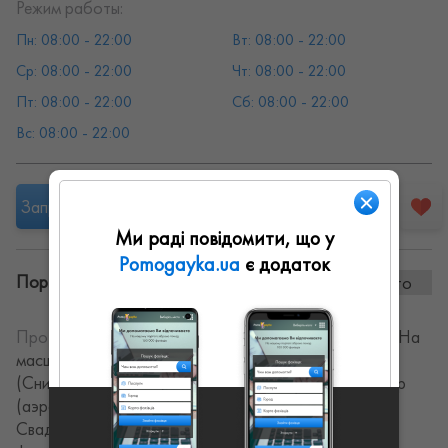
Режим работы:
Пн: 08:00 - 22:00
Вт: 08:00 - 22:00
Ср: 08:00 - 22:00
Чт: 08:00 - 22:00
Пт: 08:00 - 22:00
Сб: 08:00 - 22:00
Вс: 08:00 - 22:00
Запропонувати роботу
Ми раді повідомити, що у
Pomogayka.ua
є додаток
Портфоліо винаних робіт:
0 фото
Про себе:
Занимаюсь фотосъемкой и видеосъемкой. На
масштабных мероприятиях работаем с напарником
(Снимаем с двух камер или фото+видео). Есть коптер
(аэросъемка). Сайт с примерами: bonus-video.com
Свадебная съемка, семейная фотосессия, детская