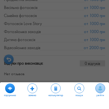
Весільна фотосесія
от 1000 грн
Сімейна фотосесія
от 1000 грн
Фотосесія Love Story
от 1000 грн
Фотозйомка заходів
от 1000 грн
Дитяча фотосесія
от 1000 грн
Відеозйомка заходів
от 2000 грн
Відгуки про виконавця:
0 відгуків
Нет отзывов
підтримка
заявка
калькулятор
пошук
увійти