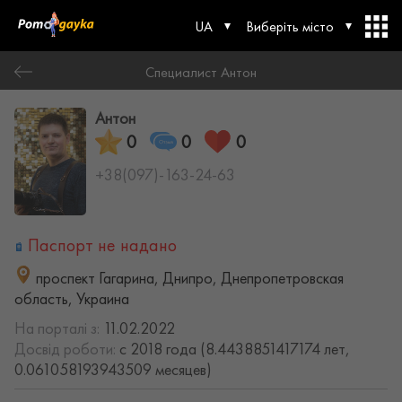
UA
Виберіть місто
Специалист Антон
Антон
0
0
0
+38(097)-163-24-63
Паспорт не надано
проспект Гагарина, Днипро, Днепропетровская
область, Украина
На порталі з:
11.02.2022
Досвід роботи:
с 2018 года (8.4438851417174 лет,
0.061058193943509 месяцев)