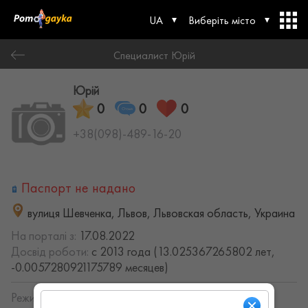
UA
Виберіть місто
Специалист Юрій
Юрій
0
0
0
+38(098)-489-16-20
Паспорт не надано
вулиця Шевченка, Львов, Львовская область, Украина
На порталі з:
17.08.2022
Досвід роботи:
с 2013 года (13.025367265802 лет,
-0.0057280921175789 месяцев)
Режим работы: