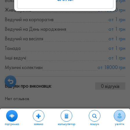
Вокалісти
от 18000 грн
Жива музика
от 18000 грн
Ведучий на корпоратив
от 1 грн
Ведучий на День народження
от 1 грн
Ведучий на весілля
от 1 грн
Тамада
от 1 грн
Інші ведучі
от 1 грн
Музичні колективи
от 18000 грн
Відгуки про виконавця:
0 відгуків
Нет отзывов
підтримка
заявка
калькулятор
пошук
увійти