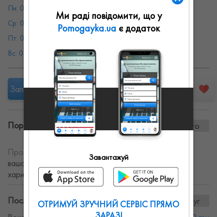
Пн: 09:00 - 23:00
Вт: 09:00 - 23:00
Ми раді повідомити, що у
Ср: 09:00 - 23:00
Чт: 09:00 - 23:00
Pomogayka.ua
є додаток
Пт: 09:00 - 23:00
Сб: 09:00 - 23:00
Вс: 09:00 - 23:00
Запропонувати роботу
Портфоліо винаних робіт:
0 фото
Про себе:
Надаємо послуги з музичного офрмлення
Завантажуй
вашого заходу. Великий репертуар, жива музика,
харизматичний ведучий.
Послуги та ціни:
8послуг
ОТРИМУЙ ЗРУЧНИЙ СЕРВІС ПРЯМО
ЗАРАЗ!