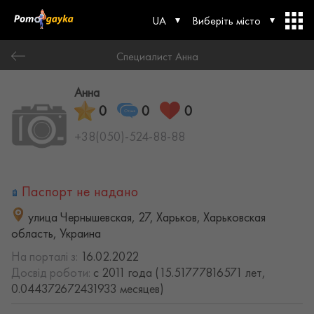
UA
Виберіть місто
Специалист Анна
Анна
0
0
0
+38(050)-524-88-88
Паспорт не надано
улица Чернышевская, 27, Харьков, Харьковская
область, Украина
На порталі з:
16.02.2022
Досвід роботи:
с 2011 года (15.51777816571 лет,
0.044372672431933 месяцев)