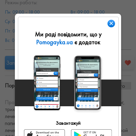
Режим работы:
Пн: 09:00 - 18:00
Вт: 09:00 - 18:00
Ср: 09:00 - 18:00
Чт: 09:00 - 18:00
Пт: 09:00 - 18:00
Сб: 09:00 - 18:00
Ми раді повідомити, що у
Вс: 09:00 - 18:00
Pomogayka.ua
є додаток
Запропонувати роботу
Портфоліо винаних робіт:
0 фото
Про себе:
Практикующий врач дерматолог, венеролог,
трихолог, косметолог. Занимаюсь диагностикой,
лечением и удалением новообразований ,родинок,
папиллом, сосудов на лице и теле от 50 грн. Любое
Завантажуй
лечение начинается с консультации, стоимость которой