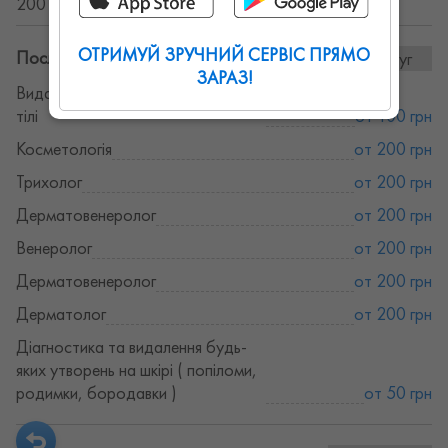
200 грн.
ОТРИМУЙ ЗРУЧНИЙ СЕРВІС ПРЯМО
Послуги та ціни:
8послуг
ЗАРАЗ!
Видалення сосудів на обличчі та
тілі
от 100 грн
Косметологія
от 200 грн
Трихолог
от 200 грн
Дерматовенеролог
от 200 грн
Венеролог
от 200 грн
Дерматовенеролог
от 200 грн
Дерматолог
от 200 грн
Діагностика та видалення будь-
яких утворень на шкірі ( попіломи,
родимки, бородавки )
от 50 грн