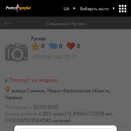
UA
Виберіть місто
Специалист Руслан
Руслан
0
0
0
+38(096)-084-27-57
Паспорт не надано
вулиця Сонячна, Ивано-Франковская область,
Украина
На порталі з:
02.05.2023
Досвід роботи:
с 2011 года (15.490611713538 лет,
0.050507032564582 месяцев)