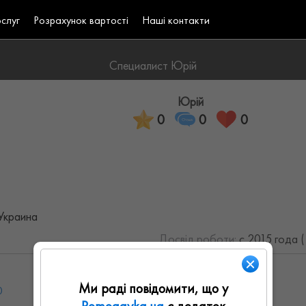
ослуг
Розрахунок вартості
Наші контакти
Специалист Юрій
Юрій
0
0
0
 Украина
Досвід роботи:
с 2015 года 
Ми раді повідомити, що у
0
Ср: 09:00 - 19:00