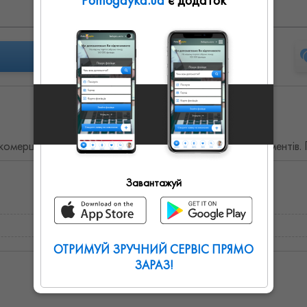
Pomogayka.ua
є додаток
Вс: выходной
 комерційних пропозицій. Займаюсь оформленням документів. 
Завантажуй
ОТРИМУЙ ЗРУЧНИЙ СЕРВІС ПРЯМО
ЗАРАЗ!