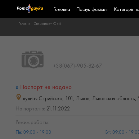
Головна
Пошук фахівця
Категорії п
Головна -
Специалист Юрій
+38(067)-905-82-67
Паспорт не надано
вулиця Стрийська, 101, Львов, Львовская область,
На порталі з:
21.11.2022
Режим работы:
Пн: 09:00 - 19:00
Вт: 09:00 - 19:0