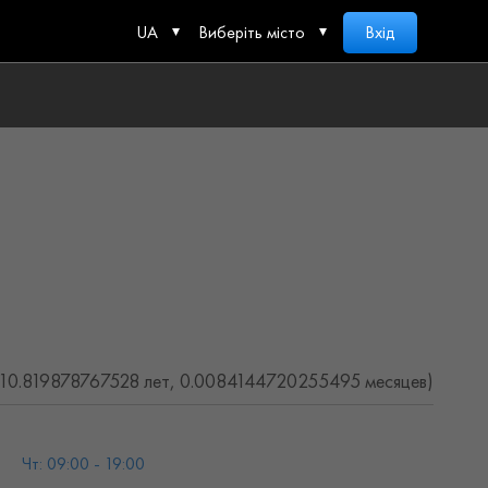
UA
Виберіть місто
Вхід
(10.819878767528 лет, 0.0084144720255495 месяцев)
Чт: 09:00 - 19:00