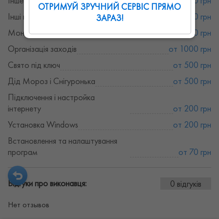
Інше обслуговування техніки
от 200 грн
ОТРИМУЙ ЗРУЧНИЙ СЕРВІС ПРЯМО
Інші послуги фото і відео
от 150 грн
ЗАРАЗ!
Монтаж відео
от 150 грн
Організація заходів
от 1000 грн
Свято під ключ
от 500 грн
Дід Мороз і Снігуронька
от 500 грн
Підключення і настройка
інтернету
от 200 грн
Установка Windows
от 200 грн
Встановлення та налаштування
програм
от 70 грн
Відгуки про виконавця:
0 відгуків
Нет отзывов