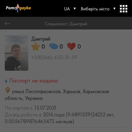
UA
Виберіть місто
Специалист Дмитрий
Дмитрий
0
0
0
+38(066)-635-21-39
Паспорт не надано
улица Лесопарковская, Харьков, Харьковская
область, Украина
На порталі з:
15.07.2021
Досвід роботи:
с 2016 года (9.6891359124232 лет,
0.0056789876465473 месяцев)