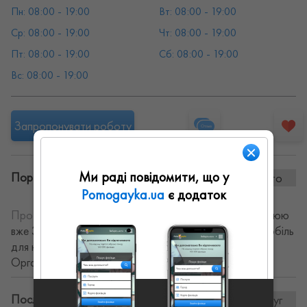
Пн: 08:00 - 19:00
Вт: 08:00 - 19:00
Ср: 08:00 - 19:00
Чт: 08:00 - 19:00
Пт: 08:00 - 19:00
Сб: 08:00 - 19:00
Вс: 08:00 - 19:00
Запропонувати роботу
Ми раді повідомити, що у
Портфоліо винаних робіт:
0 фото
Pomogayka.ua
є додаток
Про себе:
Пропоную послуги автоінструктора. Працюю
вже 3 роки. Заняття триває від однієї години. Автомобіль
для навчання Opel Astra G. Послуги аніматорів.
Організація свят.
Послуги та ціни:
21послуг