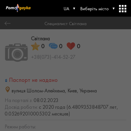
UA
Виберіть місто
Специалист Світлана
Світлана
0
0
0
+38(073)-414-52-27
Паспорт не надано
вулиця Шолом-Алейхема, Киев, Украина
На порталі з:
08.02.2023
Досвід роботи:
с 2020 года (6.4809353848707 лет,
0.052692010005302 месяцев)
Режим работы: