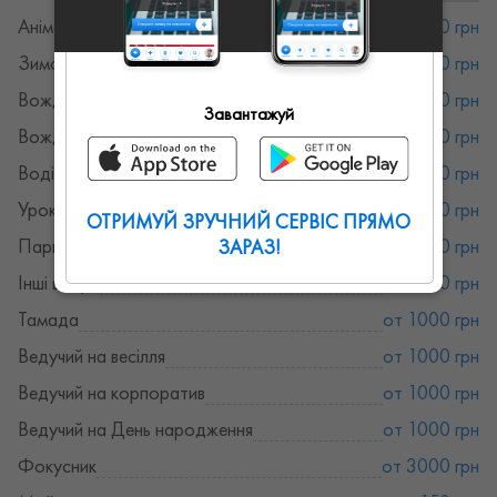
Аніматори
от 1000 грн
Зимове водіння
от 500 грн
Вождение (МКПП)
от 500 грн
Завантажуй
Вождение (АКПП)
от 500 грн
Водіння автомобілем
от 500 грн
Уроки водіння з нуля
от 500 грн
ОТРИМУЙ ЗРУЧНИЙ СЕРВІС ПРЯМО
Парковка
от 500 грн
ЗАРАЗ!
Інші ведучі
от 1000 грн
Тамада
от 1000 грн
Ведучий на весілля
от 1000 грн
Ведучий на корпоратив
от 1000 грн
Ведучий на День народження
от 1000 грн
Фокусник
от 3000 грн