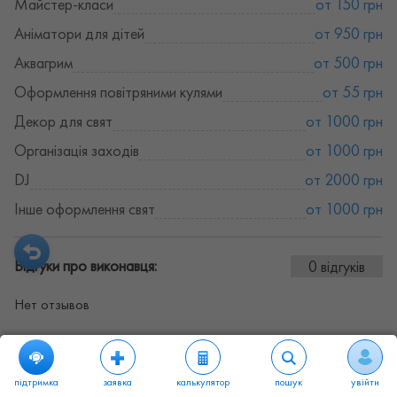
Майстер-класи
от 150 грн
Аніматори для дітей
от 950 грн
Аквагрим
от 500 грн
Оформлення повітряними кулями
от 55 грн
Декор для свят
от 1000 грн
Організація заходів
от 1000 грн
DJ
от 2000 грн
Інше оформлення свят
от 1000 грн
Відгуки про виконавця:
0 відгуків
Нет отзывов
підтримка
заявка
калькулятор
пошук
увійти