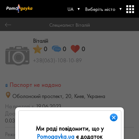
UA
Виберіть місто
Специалист Віталій
Віталій
0
0
0
+38(063)-108-10-89
Паспорт не надано
Оболонский проспект, 20, Киев, Украина
На порталі з:
19.06.2023
Досвід роботи:
с 2013 года (13.558003894257 лет,
0.035289443380549 месяцев)
Ми раді повідомити, що у
Режим работы:
Pomogayka.ua
є додаток