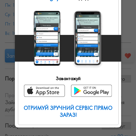
Пн: 10:00 - 20:00
Вт: 10:00 - 20:00
Ср: 10:00 - 20:00
Чт: 10:00 - 20:00
Пт: 10:00 - 20:00
Сб: 10:00 - 20:00
Вс: 10:00 - 20:00
Запропонувати роботу
Портфоліо винаних робіт:
Завантажуй
0 фото
Про себе:
Майстер по ремонту взуття. Ремонт сумок.
Займаюсь заточкою їнструментів, ножів. Виготовлення
ОТРИМУЙ ЗРУЧНИЙ СЕРВІС ПРЯМО
дублікату ключів, різної складності.
ЗАРАЗ!
Послуги та ціни:
4послуг